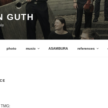
N GUTH
ble
photo
music
ASAMBURA
references
ICE
 TMG: