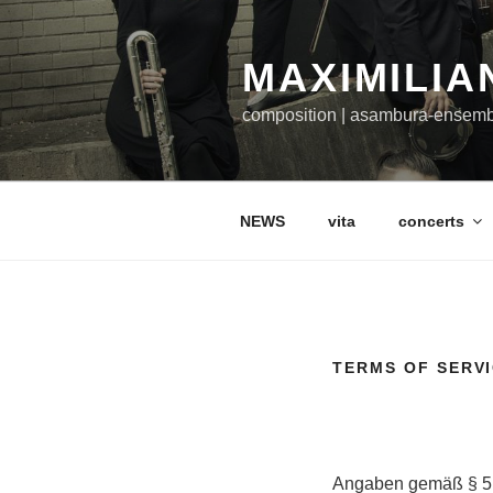
Skip
to
MAXIMILIA
content
composition | asambura-ensem
NEWS
vita
concerts
TERMS OF SERV
Angaben gemäß § 5