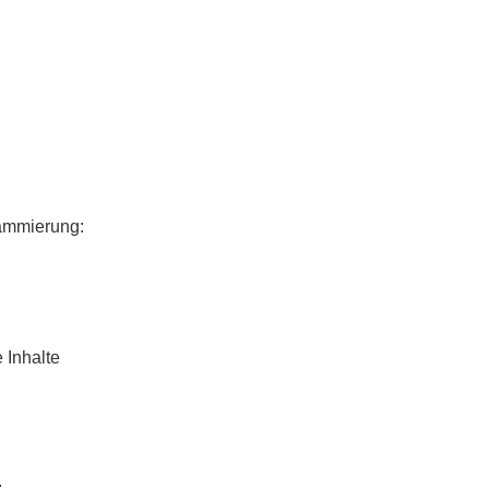
ammierung:
e Inhalte
: