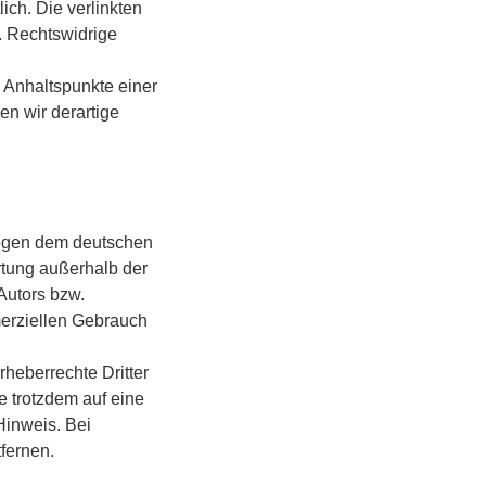
lich. Die verlinkten
. Rechtswidrige
e Anhaltspunkte einer
n wir derartige
liegen dem deutschen
ertung außerhalb der
Autors bzw.
merziellen Gebrauch
rheberrechte Dritter
e trotzdem auf eine
Hinweis. Bei
fernen.