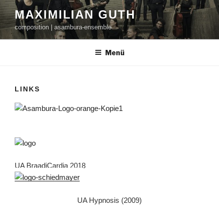
Zum
MAXIMILIAN GUTH
Inhalt
composition | asambura-ensemble
springen
Menü
LINKS
UA BraadiCardia 2018
UA Hypnosis (2009)