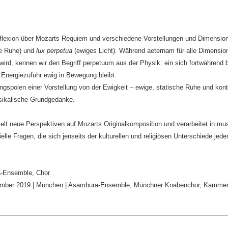
flexion über Mozarts Requiem und verschiedene Vorstellungen und Dimension
e Ruhe) und
lux perpetua
(ewiges Licht). Während aeternam für alle Dimensi
wird, kennen wir den Begriff perpetuum aus der Physik: ein sich fortwähren
 Energiezufuhr ewig in Bewegung bleibt.
spolen einer Vorstellung von der Ewigkeit – ewige, statische Ruhe und kontin
sikalische Grundgedanke.
 neue Perspektiven auf Mozarts Originalkomposition und verarbeitet in mus
tielle Fragen, die sich jenseits der kulturellen und religiösen Unterschiede je
-Ensemble, Chor
ber 2019 | München | Asambura-Ensemble, Münchner Knabenchor, Kammer