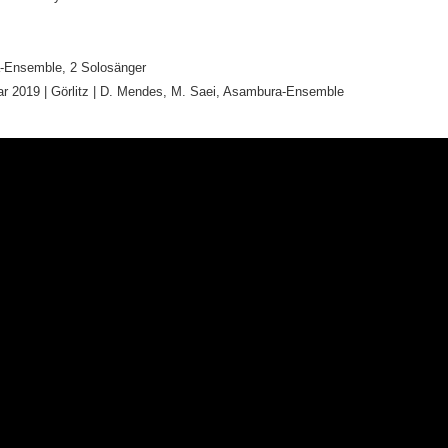
Ensemble, 2 Solosänger
r 2019 | Görlitz | D. Mendes, M. Saei, Asambura-Ensemble