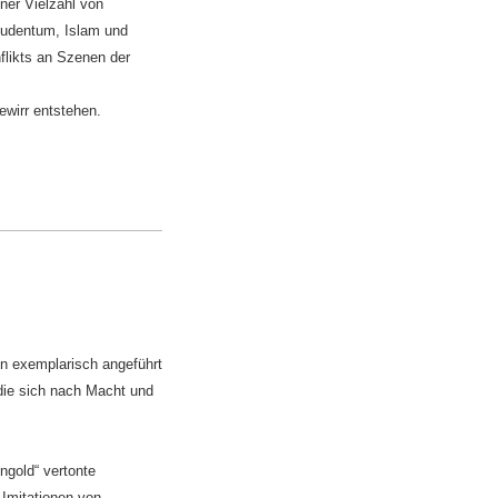
iner Vielzahl von
Judentum, Islam und
flikts an Szenen der
wirr entstehen.
en exemplarisch angeführt
 die sich nach Macht und
ngold“ vertonte
 Imitationen von