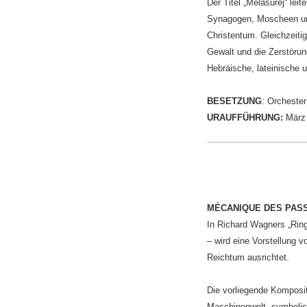
Der Titel „Melasurej“ lei
Synagogen, Moscheen und 
Christentum. Gleichzeiti
Gewalt und die Zerstörun
Hebräische, lateinische
BESETZUNG
: Orchester
URAUFFÜHRUNG:
März
MÉCANIQUE DES PAS
In Richard Wagners „Ring
– wird eine Vorstellung 
Reichtum ausrichtet.
Die vorliegende Komposit
Maschinenwelt, symbolisi