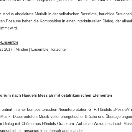
.
 Modus abgeleitete Motivik in der solistischen Bassflöte, hauchige Streiche
en Posaune heben die Komposition in einen interkulturellen Dialog, der allmä
immt wird.
-Ensemble
t 2017 | Minden | Ensemble Horizonte
ratorium nach Händels Messiah mit ostafrikanischen Elementen
rontiert in einer kompositorischen Neuinterpretation G. F. Händels „
Messiah“
m
n Musik. Dabei entsteht Musik voller energetischer Brüche und Überlagerungen 
im Dialog mit Chören aus Händels Oratorium
.
Auf diese Weise setzt sich Me
nsgeschichte Tansanias künstlerisch auseinander.