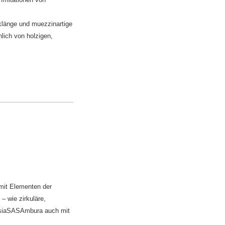
rklänge und muezzinartige
hlich von holzigen,
it Elementen der
– wie zirkuläre,
ssiaSASAmbura auch mit