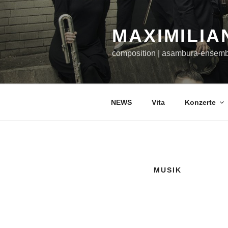
Zum
Inhalt
MAXIMILIA
springen
composition | asambura-ensem
NEWS
Vita
Konzerte
MUSIK