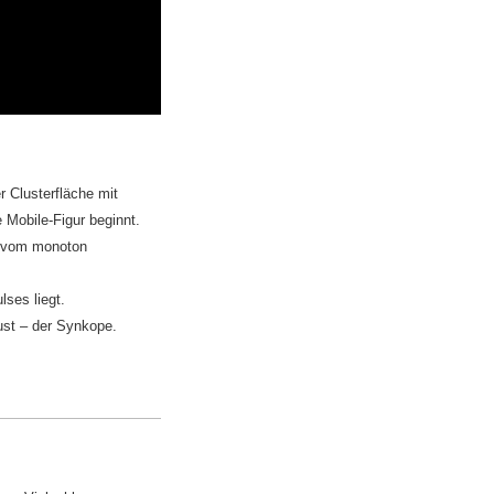
r Clusterfläche mit
 Mobile-Figur beginnt.
rt vom monoton
lses liegt.
lust – der Synkope.