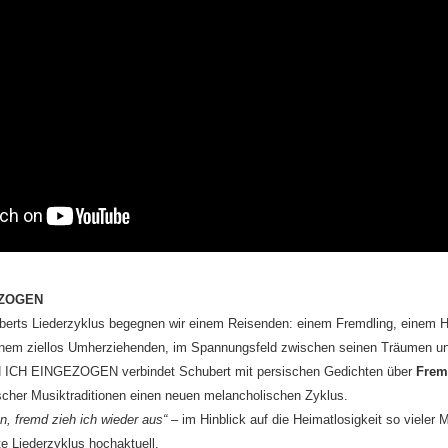
EZOGEN
berts Liederzyklus begegnen wir einem Reisenden: einem Fremdling, einem 
einem ziellos Umherziehenden, im Spannungsfeld zwischen seinen Träumen und
N ICH EINGEZOGEN verbindet Schubert mit persischen Gedichten über
Frem
scher Musiktraditionen einen neuen melancholischen Zyklus.
n, fremd zieh ich wieder aus“
– im Hinblick auf die Heimatlosigkeit so vieler
rte Liederzyklus hochaktuell.