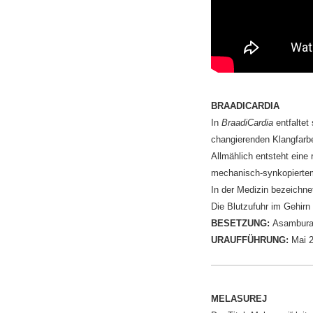
BRAADICARDIA
In
BraadiCardia
entfaltet
changierenden Klangfarbe
Allmählich entsteht eine
mechanisch-synkopiertem 
In der Medizin bezeichn
Die Blutzufuhr im Gehirn
BESETZUNG:
Asambura-
URAUFFÜHRUNG:
Mai 2
MELASUREJ