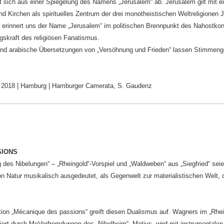
tet sich aus einer Spiegelung des Namens „Jerusalem“ ab. Jerusalem gilt mit e
Kirchen als spirituelles Zentrum der drei monotheistischen Weltreligionen 
g erinnert uns der Name „Jerusalem“ im politischen Brennpunkt des Nahostkon
gskraft des religiösen Fanatismus.
 und arabische Übersetzungen von „Versöhnung und Frieden“ lassen Stimmenge
 2018 | Hamburg | Hamburger Camerata, S. Gaudenz
SIONS
 des Nibelungen“ – „Rheingold“-Vorspiel und „Waldweben“ aus „Siegfried“ sei
von Natur musikalisch ausgedeutet, als Gegenwelt zur materialistischen Welt,
ion „Mécanique des passions“ greift diesen Dualismus auf. Wagners im „Rhei
ert durch MeVerfremdungen des „Nibelheim“- Motivs, wird mit instrumentalen