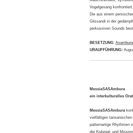
Vogelgesang konfrontiert
Die aus einem persischen
Glissandi in der gedämpft
perkussiven Sounds best
BESETZUNG
:
Asambura
URAUFFÜHRUNG:
Augus
MessiaSASAmbura
ein interkulturelles O
MessiaSASAmbura
konf
vielfältigen tansanische
patternartige Rhythmen 
der Kolonial- und Missio