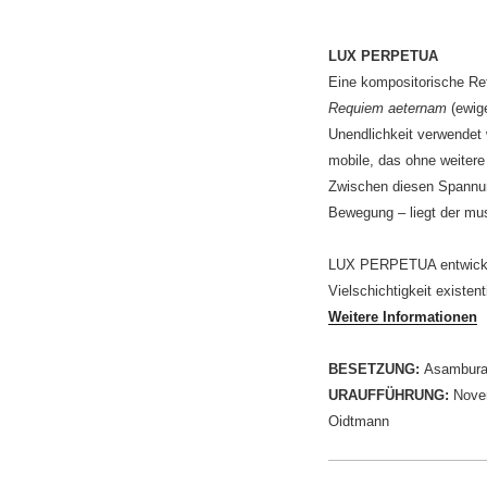
LUX PERPETUA
Eine kompositorische Re
Requiem aeternam
(ewig
Unendlichkeit verwendet 
mobile, das ohne weitere
Zwischen diesen Spannung
Bewegung – liegt der mu
LUX PERPETUA entwickelt
Vielschichtigkeit existen
Weitere Informationen
BESETZUNG:
Asambura
URAUFFÜHRUNG:
Novem
Oidtmann