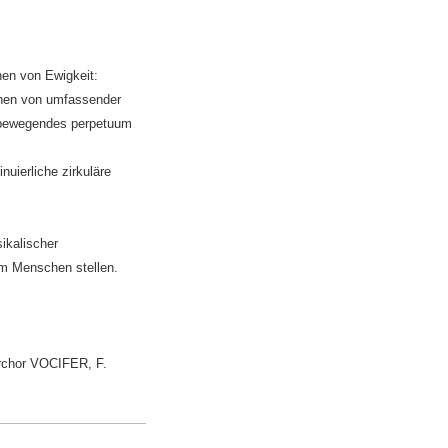
en von Ewigkeit:
onen von umfassender
d bewegendes perpetuum
uierliche zirkuläre
ikalischer
dem Menschen stellen.
chor VOCIFER, F.